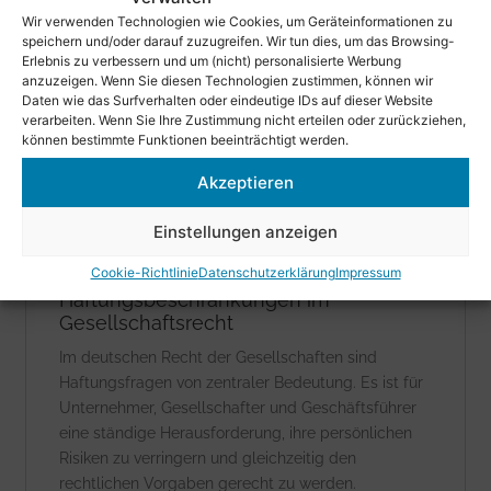
Wir verwenden Technologien wie Cookies, um Geräteinformationen zu
speichern und/oder darauf zuzugreifen. Wir tun dies, um das Browsing-
Erlebnis zu verbessern und um (nicht) personalisierte Werbung
UNTERNEHMENSRECHT
anzuzeigen. Wenn Sie diesen Technologien zustimmen, können wir
Daten wie das Surfverhalten oder eindeutige IDs auf dieser Website
verarbeiten. Wenn Sie Ihre Zustimmung nicht erteilen oder zurückziehen,
können bestimmte Funktionen beeinträchtigt werden.
Akzeptieren
Einstellungen anzeigen
Cookie-Richtlinie
Datenschutzerklärung
Impressum
Haftungsbeschränkungen im
Gesellschaftsrecht
Im deutschen Recht der Gesellschaften sind
Haftungsfragen von zentraler Bedeutung. Es ist für
Unternehmer, Gesellschafter und Geschäftsführer
eine ständige Herausforderung, ihre persönlichen
Risiken zu verringern und gleichzeitig den
rechtlichen Vorgaben gerecht zu werden.