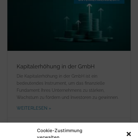
Kapitalerhöhung in der GmbH
Die Kapitalerhöhung in der GmbH ist ein
bedeutendes Instrument, um das finanzielle
Fundament Ihres Unternehmens zu stärken,
Wachstum zu fördern und Investoren zu gewinnen.
WEITERLESEN »
20. Februar 2025
Cookie-Zustimmung
verwalten