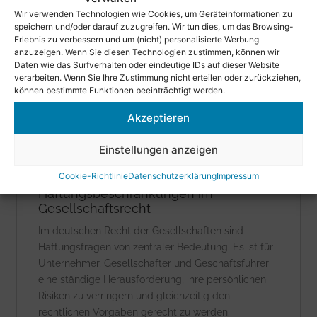
Wir verwenden Technologien wie Cookies, um Geräteinformationen zu
speichern und/oder darauf zuzugreifen. Wir tun dies, um das Browsing-
Erlebnis zu verbessern und um (nicht) personalisierte Werbung
UNTERNEHMENSRECHT
anzuzeigen. Wenn Sie diesen Technologien zustimmen, können wir
Daten wie das Surfverhalten oder eindeutige IDs auf dieser Website
verarbeiten. Wenn Sie Ihre Zustimmung nicht erteilen oder zurückziehen,
können bestimmte Funktionen beeinträchtigt werden.
Akzeptieren
Einstellungen anzeigen
Cookie-Richtlinie
Datenschutzerklärung
Impressum
Haftungsbeschränkungen im
Gesellschaftsrecht
Im deutschen Recht der Gesellschaften sind
Haftungsfragen von zentraler Bedeutung. Es ist für
Unternehmer, Gesellschafter und Geschäftsführer
eine ständige Herausforderung, ihre persönlichen
Risiken zu verringern und gleichzeitig den
rechtlichen Vorgaben gerecht zu werden.