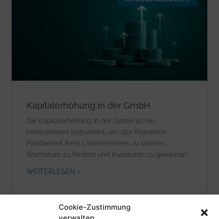
Kapitalerhöhung in der GmbH
Die Kapitalerhöhung in der GmbH ist ein
bedeutendes Instrument, um das finanzielle
Fundament Ihres Unternehmens zu stärken,
Wachstum zu fördern und Investoren zu gewinnen.
WEITERLESEN »
20. Februar 2025
Cookie-Zustimmung
verwalten